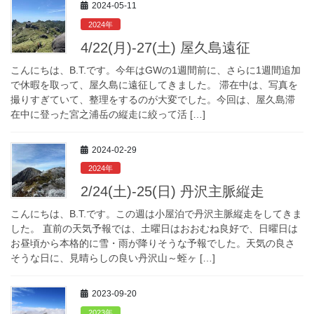
2024-05-11
2024年
4/22(月)-27(土) 屋久島遠征
こんにちは、B.T.です。今年はGWの1週間前に、さらに1週間追加
で休暇を取って、屋久島に遠征してきました。 滞在中は、写真を
撮りすぎていて、整理をするのが大変でした。今回は、屋久島滞
在中に登った宮之浦岳の縦走に絞って活 […]
2024-02-29
2024年
2/24(土)-25(日) 丹沢主脈縦走
こんにちは、B.T.です。この週は小屋泊で丹沢主脈縦走をしてきま
した。 直前の天気予報では、土曜日はおおむね良好で、日曜日は
お昼頃から本格的に雪・雨が降りそうな予報でした。天気の良さ
そうな日に、見晴らしの良い丹沢山～蛭ヶ […]
2023-09-20
2023年