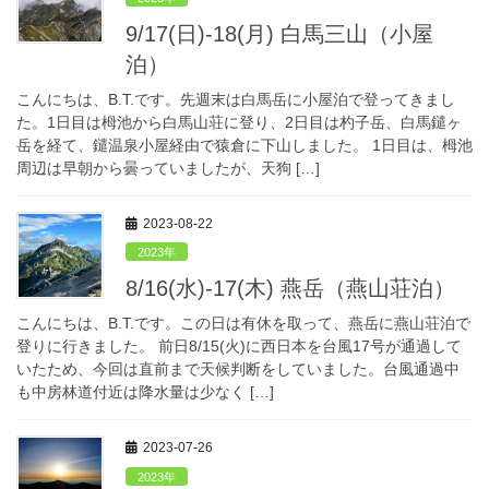
9/17(日)-18(月) 白馬三山（小屋
泊）
こんにちは、B.T.です。先週末は白馬岳に小屋泊で登ってきまし
た。1日目は栂池から白馬山荘に登り、2日目は杓子岳、白馬鑓ヶ
岳を経て、鑓温泉小屋経由で猿倉に下山しました。 1日目は、栂池
周辺は早朝から曇っていましたが、天狗 […]
2023-08-22
2023年
8/16(水)-17(木) 燕岳（燕山荘泊）
こんにちは、B.T.です。この日は有休を取って、燕岳に燕山荘泊で
登りに行きました。 前日8/15(火)に西日本を台風17号が通過して
いたため、今回は直前まで天候判断をしていました。台風通過中
も中房林道付近は降水量は少なく […]
2023-07-26
2023年