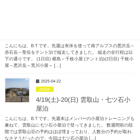
2025-08-26
2025年
8/17(日)-20(水) 悪沢岳～赤石岳～
聖岳縦走(テン泊)
こんにちは、B.T.です。先週は有休を使って南アルプスの悪沢岳～
赤石岳～聖岳をテント泊で縦走してきました。 縦走の全行程は以
下の通りです。 (1日目) 椹島～千枚小屋 (テント泊)(2日目) 千枚小
屋～悪沢岳～荒川小屋～ […]
2025-04-22
2025年
4/19(土)-20(日) 雲取山・七ツ石小
屋泊
こんにちは、B.T.です。先週末はメンバーの小屋泊トレーニングも
兼ねて、雲取山に七ツ石小屋泊で登ってきました。 数週間前の段
階では雲取山荘の予約はほぼ埋まっており、人数分の予約が取れ
なさそうだったので、今回は七ツ石小屋泊 […]