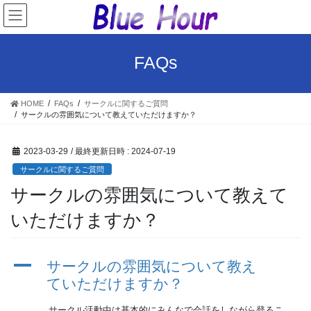
コ
ナ
ン
ビ
テ
ゲ
ン
ー
FAQs
ツ
シ
へ
ョ
ス
ン
HOME
FAQs
サークルに関するご質問
キ
に
サークルの雰囲気について教えていただけますか？
ッ
移
プ
動
2023-03-29
/ 最終更新日時 :
2024-07-19
サークルに関するご質問
サークルの雰囲気について教えて
いただけますか？
A
サークルの雰囲気について教え
ていただけますか？
サークル活動中は基本的にみんなで会話をしながら登るこ