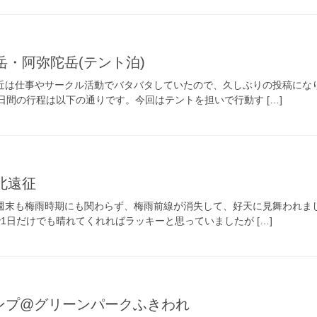
) 赤岳・阿弥陀岳(テント泊)
。最近は仕事やサークル活動でバタバタしていたので、久しぶりの投稿にな
日間の行程は以下の通りです。今回はテントを担いで行動す […]
 東北遠征
。先週末も梅雨時期にも関わらず、梅雨前線が消失して、好天に見舞われま
1日だけでも晴れてくれればラッキーと思っていましたが […]
キャンプ@グリーンパークふきわれ