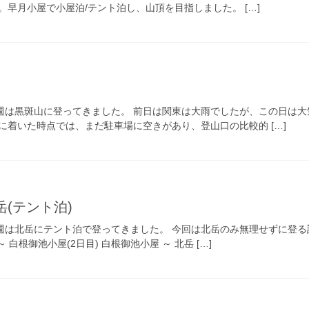
早月小屋で小屋泊/テント泊し、山頂を目指しました。 […]
。先週は黒斑山に登ってきました。 前日は関東は大雨でしたが、この日は
に着いた時点では、まだ駐車場に空きがあり、登山口の比較的 […]
 北岳(テント泊)
。先週は北岳にテント泊で登ってきました。 今回は北岳のみ無理せずに登
～ 白根御池小屋(2日目) 白根御池小屋 ～ 北岳 […]