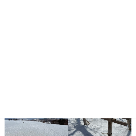
五竜スキー場から四阿山に移動したため、登山口への到着はお昼
前になってしまいました。
ほとんどの登山者が下山していく中、登山を開始しました。
お昼前になり、気温が上がっていたため、登山中は雪は緩み始め
ており、足がズボズボとはまってしまうようなコンディションの
中で登りました。
登るのにいつも以上に体力を奪われてながら、何とか登頂しまし
た。
景色は霞みがかっており、北アルプスの方はよく見えませんでし
たが、浅間山やお隣の根子岳は見えていました。
山頂付近はやや風が強かったですが、体感は風速10m/s以下で、全
然耐えられるレベルでした。