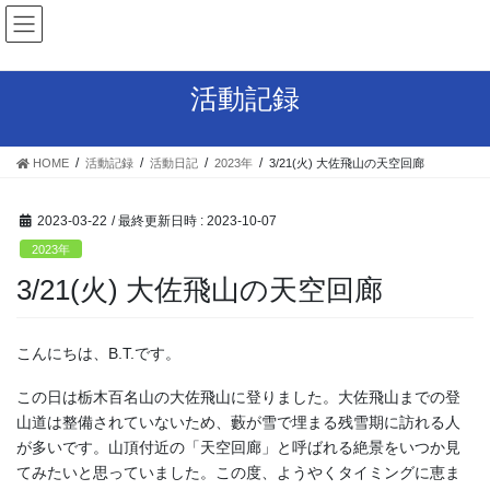
コ
ナ
ン
ビ
テ
ゲ
ン
ー
活動記録
ツ
シ
へ
ョ
ス
ン
HOME
活動記録
活動日記
2023年
3/21(火) 大佐飛山の天空回廊
キ
に
ッ
移
プ
動
2023-03-22
/ 最終更新日時 :
2023-10-07
2023年
3/21(火) 大佐飛山の天空回廊
こんにちは、B.T.です。
この日は栃木百名山の大佐飛山に登りました。大佐飛山までの登
山道は整備されていないため、藪が雪で埋まる残雪期に訪れる人
が多いです。山頂付近の「天空回廊」と呼ばれる絶景をいつか見
てみたいと思っていました。この度、ようやくタイミングに恵ま