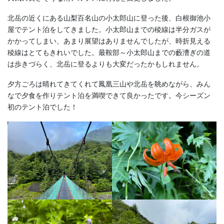
北岳の近くにある山梨百名山の小太郎山に登った後、白根御池小
屋でテント泊をしてきました。小太郎山までの稜線は半分ガスが
かかってしまい、あまり展望はありませんでしたが、時折見える
稜線はとてもきれいでした。最鞍部～小太郎山までの藪漕ぎの道
は歩きづらく、北岳に登るよりも大変だったかもしれません。
夕方ごろは晴れてきてくれて鳳凰三山や北岳を眺めながら、みん
なで夕食を作りテント泊を満喫できて良かったです。今シーズン
初のテント泊でした！