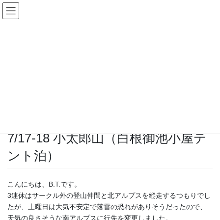
コ
ナ
ン
ビ
テ
ゲ
ン
ー
活動記録
ツ
シ
へ
ョ
ス
ン
HOME
活動記録
活動日記
2022年
キ
に
7/17-18 小太郎山（白根御池小屋テント泊）
ッ
移
プ
動
2022-07-19
/ 最終更新日時 :
2023-10-07
2022年
7/17-18 小太郎山（白根御池小屋テ
ント泊）
こんにちは、B.T.です。
3連休はサークル外の登山仲間と北アルプスを縦走するつもりでし
たが、土曜日は大気不安定で落雷の恐れがありそうだったので、
天気の良さそうな南アルプスに行先を変更しました。