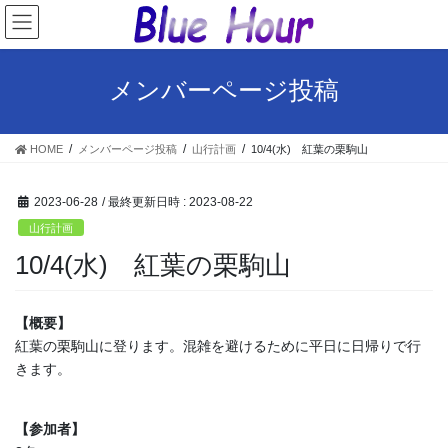
コ
ナ
ン
ビ
テ
ゲ
ン
ー
メンバーページ投稿
ツ
シ
へ
ョ
ス
ン
HOME
メンバーページ投稿
山行計画
10/4(水) 紅葉の栗駒山
キ
に
ッ
移
プ
動
2023-06-28
/ 最終更新日時 :
2023-08-22
山行計画
10/4(水) 紅葉の栗駒山
【概要】
紅葉の栗駒山に登ります。混雑を避けるために平日に日帰りで行
きます。
【参加者】