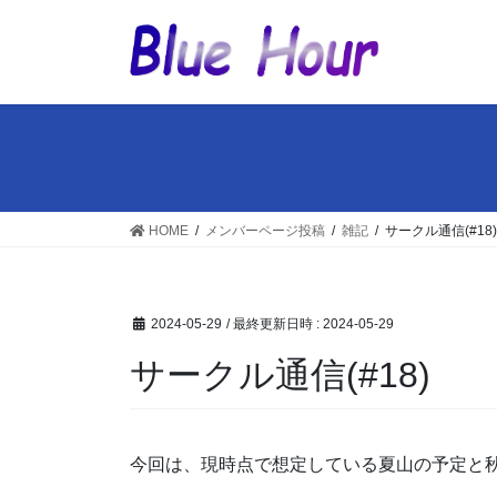
コ
ナ
ン
ビ
テ
ゲ
ン
ー
ツ
シ
へ
ョ
ス
ン
キ
に
ッ
移
HOME
メンバーページ投稿
雑記
サークル通信(#18)
プ
動
2024-05-29
/ 最終更新日時 :
2024-05-29
サークル通信(#18)
今回は、現時点で想定している夏山の予定と