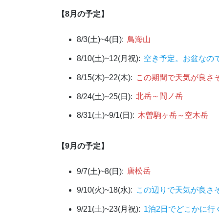
【8月の予定】
8/3(土)~4(日):
鳥海山
8/10(土)~12(月祝):
空き予定。お盆なの
8/15(木)~22(木):
この期間で天気が良さそ
8/24(土)~25(日):
北岳～間ノ岳
8/31(土)~9/1(日):
木曽駒ヶ岳～空木岳
【9月の予定】
9/7(土)~8(日):
唐松岳
9/10(火)~18(水):
この辺りで天気が良さ
9/21(土)~23(月祝):
1泊2日でどこかに