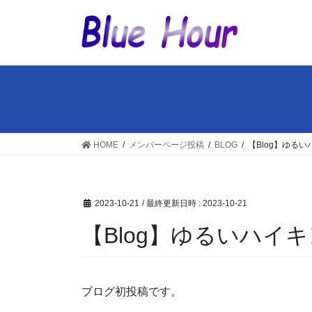
コ
ナ
ン
ビ
テ
ゲ
ン
ー
ツ
シ
へ
ョ
ス
ン
キ
に
ッ
移
HOME
メンバーページ投稿
BLOG
【Blog】ゆる
プ
動
2023-10-21
/ 最終更新日時 :
2023-10-21
【Blog】ゆるいハイ
ブログ初投稿です。