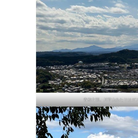
青梅方面。川苔山あたりはガ