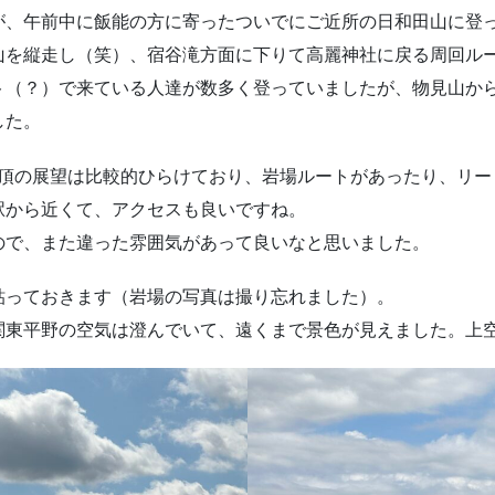
が、午前中に飯能の方に寄ったついでにご近所の日和田山に登
山を縦走し（笑）、宿谷滝方面に下りて高麗神社に戻る周回ル
ト（？）で来ている人達が数多く登っていましたが、物見山か
した。
山頂の展望は比較的ひらけており、岩場ルートがあったり、リ
駅から近くて、アクセスも良いですね。
ので、また違った雰囲気があって良いなと思いました。
貼っておきます（岩場の写真は撮り忘れました）。
関東平野の空気は澄んでいて、遠くまで景色が見えました。上