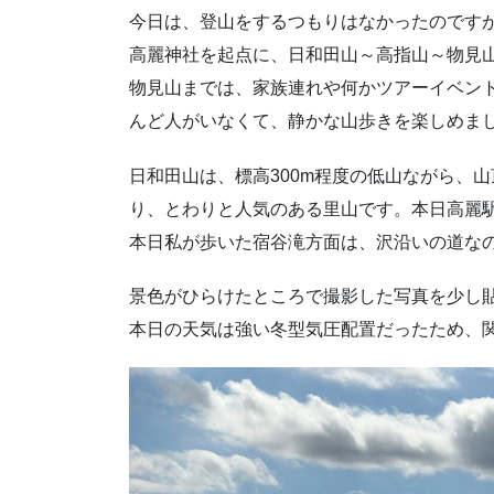
今日は、登山をするつもりはなかったのです
高麗神社を起点に、日和田山～高指山～物見
物見山までは、家族連れや何かツアーイベン
んど人がいなくて、静かな山歩きを楽しめま
日和田山は、標高300m程度の低山ながら、
り、とわりと人気のある里山です。本日高麗
本日私が歩いた宿谷滝方面は、沢沿いの道な
景色がひらけたところで撮影した写真を少し
本日の天気は強い冬型気圧配置だったため、