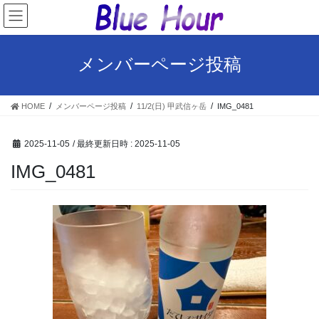
コ
ナ
ン
ビ
テ
ゲ
ン
ー
メンバーページ投稿
ツ
シ
へ
ョ
ス
ン
HOME
メンバーページ投稿
11/2(日) 甲武信ヶ岳
IMG_0481
キ
に
ッ
移
プ
動
2025-11-05
/ 最終更新日時 :
2025-11-05
IMG_0481