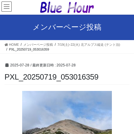
コ
ナ
ン
ビ
テ
ゲ
ン
ー
メンバーページ投稿
ツ
シ
へ
ョ
ス
ン
HOME
メンバーページ投稿
7/19(土)-22(火) 北アルプス縦走 (テント泊)
キ
に
PXL_20250719_053016359
ッ
移
プ
動
2025-07-28
/ 最終更新日時 :
2025-07-28
PXL_20250719_053016359